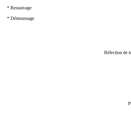
* Ressuivage
* Démoussage
Réfection de to
P