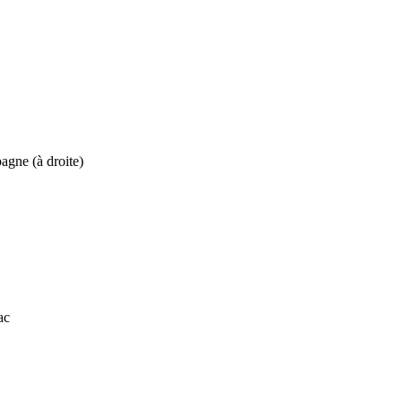
pagne (à droite)
ac