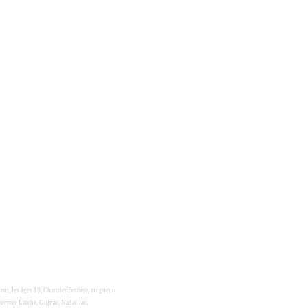
eur, les âges 19, Chartrier Ferrière, zingueur
uvreur Larche, Gignac, Nadaillac,