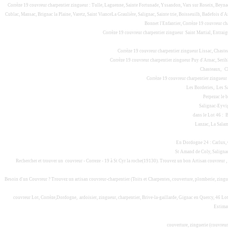
Corrèze 19 couvreur charpentier zingueur : Tulle, Laguenne, Sainte Fortunade, Yssandon, Vars sur Roseix, Beynac
Cublac, Mansac, Brignac la Plaine, Varetz, Saint VianceLa Graulière, Salignac, Sainte trie, Boisseuilh, Badefois 
Bonnet l'Enfantier, Corrèze 19 couvreur ch
Corrèze 19 couvreur charpentier zingueur Saint Martial, Entraigu
Corrèze 19 couvreur charpentier zingueur Lissac, Chastea
Corrèze 19 couvreur charpentier zingueur Puy d'Arnac, Serih
Chasteaux, Ch
Corrèze 19 couvreur charpentier zingueur
Les Borderies, Les S
Perpezac le b
Salignac-Eyvigu
dans le Lot 46 : 
Lanzac, La Salamo
En Dordogne 24 : Carlux, C
St Amand de Coly, Salignac-E
Rechercher et trouver un couvreur › Correze - 19 à St Cyr la roche(19130). Trouvez un bon Artisan couvreur 
Besoin d'un Couvreur ? Trouvez un artisan couvreur-charpentier (Toits et Charpentes, couverture, plomberie, zingu
couvreur Lot, Corrèze,Dordogne, ardoisier, zingueur, charpentier, Brive-la-gaillarde, Gignac en Quercy, 46 Lo
Estimat
couverture, zinguerie (couvreur