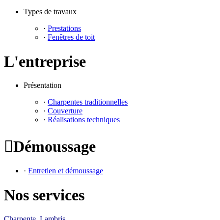
Types de travaux
·
Prestations
·
Fenêtres de toit
L'entreprise
Présentation
·
Charpentes traditionnelles
·
Couverture
·
Réalisations techniques

Démoussage
·
Entretien et démoussage
Nos services
Charpente Lambris