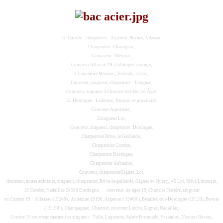
En Corrèze : charpentier : Argentat, Beynat, Allassac,
Charpentier: Chavagnac,
Ccouvreur : Meymac,
Couvreur Allassac 19, Collonges la rouge,
Charpentier Meymac,, Estivals, Ussac,
Couvreur, zingueur, charpentier : Treignac.
Couvreur, zingueur à Chartrier ferrière, les Âges
En Dordogne : Ladornac, Pazayac, et proximité.
Couvreur Aquitaine,
Zzingueur Lot,
Couvreur, zingueur, charpentier :Dordogne,
Charpentier Brive, le Gaillarde,
Charpentier Corrèze,
Charpentier Dordogne,
Charpentier Aubazine,
Couvreur, charpentierGignac, Lot,
cheneaux, noues ardoisier, zingueur, charpentier, Brive-la-gaillarde, Gignac en Quercy, 46 Lot, Brive Limousin,
19 Corrèze, Nadaillac 24590 Dordogne,
couvreur, les âges 19, Chartrier Ferrière, zingueur
en Corrèze 19 : Allassac (19240), Aubazine 19190, Argentat ( 19400 ), Beaulieu-sur-Dordogne (19120), Beynat
( 19190 ), Champagnac, Chartrier, couvreur Larche, Gignac, Nadaillac,
Corrèze 19 couvreur charpentier zingueur : Tulle, Laguenne, Sainte Fortunade, Yssandon, Vars sur Roseix,