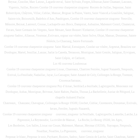
Beynac, Concèze, Marc Latour,, Lagarde enval, Saint Sylvain, Forges,Albussac,Saint Chamant, Lascaux,
Vigerois, Juillac, Rosiers Corrèze 19 couvreur charpentier zingueur Rosiers de Juillac, Segonzac, Saint
RobertAyen, Châytres, Villac, Cublac, Mansac, Brignac la Plaine, Varetz, Saint VianceLa Graulière, Salignac,
Sainte trie, Boisseuilh, Badefois d'Ans, Pandrignes, Corrèze 19 couvreur charpentier zingueur Neuville,
Ménoire, Beynat, Lanteuil, Cosnac, Lachapelle aux Brocs, Dampniat, Aubazine, Malemort Cornil, Chameyrat,
Favars, Saint Germain les Vergens, Saint Mexant, Saint Bonnet l'Enfantier, Corrèze 19 couvreur charpentier
zingueur Sadroc, Allassac, Voutezac, Estivaux, orgnac sur vézère, Saint Solve, Objat, Mansac, Donzenac, Sainte
Féréole, Le Chastang, Sainte Fortunade.
Corrèze 19 couvreur charpentier zingueur Saint Martial, Entraigues, Condat sur vézère, Argentat, Beaulieu sur
Dordogne, Martel, Souillac, Lanzac, Sarlat la Caneda, Terrasson, Montignac, Saint Geniès, Salignac, Eyvigues,
Saint Crépin, et Carlucet,
Lot 46 couvreur Loubressac
Corrèze 19 couvreur charpentier zingueur Lissac, Chasteaux, Chartirer Ferrière, Jugeal Nazareth, Nespouls,
Estival, La Feuillade, Nadaillac, Jayac, La Cassagne, Saint Amand de Coly, Collonges la Rouge, Turenne,
CrssensacSarrazac,
Corrèze 19 couvreur charpentier zingueur Puy d'Arnac, SerihlacLa feuillade, Lagleygeolle, Monceaux sur
Dordogne, Aubas, Montignac, Brivezac, Saint Rabies, Paulin, Thonac,La Bachellerie, Auriac de Périgord, La
chapelle Aubareil Faulac
Chasteaux, Chauzane, Chavagnac, Collonges la Rouge 19500, Crochet, Cublac, Curemonte, Donzenac, Estivals,
favars, Ferrière, Jugeals-Nazareth,
Corrèze 19 couvreur charpentier zingueur
couvreur, zingueur
la Feuillade, Lagleygeolle, Lamothe, Larche, La
Pigeonnie, La Reymondie, La rivière de Mansac, La Roche, Le Bourg 19500, les Ages,
Les Borderies, Les Salles, Lissac sur Couze, Malemort, Mansac, Meymac (19250), Nayrague, Nespouls,
Noailhac, Noailles, La Pigeonnie,
couvreur, zingueur
Perpezac le blanc, Perpezac le noir, Puybaret, Roziers, Sadroc, Saint Cernin de Larche, Saint Chaubran, Sainte