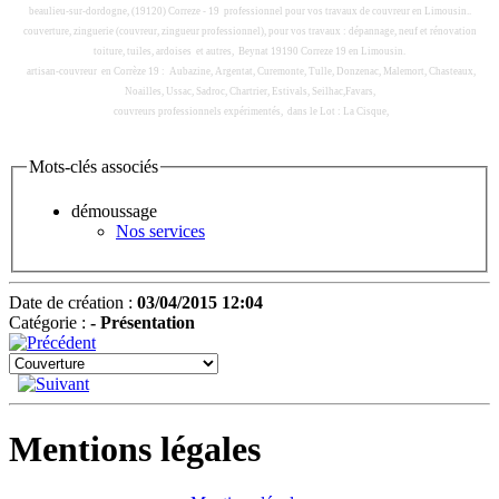
beaulieu-sur-dordogne, (19120) Correze - 19 professionnel pour vos travaux de couvreur en Limousin..
couverture, zinguerie (couvreur, zingueur professionnel), pour vos travaux : dépannage, neuf et rénovation
toiture, tuiles, ardoises et autres, Beynat 19190 Correze 19 en Limousin.
artisan-couvreur en Corrèze 19 : Aubazine, Argentat, Curemonte, Tulle, Donzenac, Malemort, Chasteaux,
Noailles, Ussac, Sadroc, Chartrier, Estivals, Seilhac,Favars,
couvreurs professionnels expérimentés, dans le Lot : La Cisque,
Mots-clés associés
démoussage
Nos services
Date de création :
03/04/2015 12:04
Catégorie :
- Présentation
Mentions légales