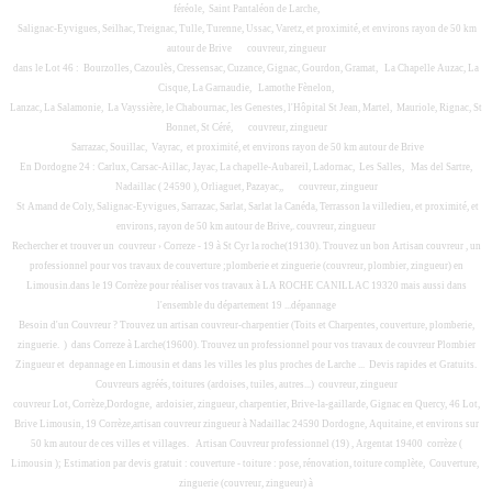
féréole, Saint Pantaléon de Larche,
Salignac-Eyvigues, Seilhac, Treignac, Tulle, Turenne, Ussac, Varetz, et proximité, et environs rayon de 50 km
autour de Brive
couvreur, zingueur
dans le Lot 46 : Bourzolles, Cazoulès, Cressensac, Cuzance, Gignac, Gourdon, Gramat, La Chapelle Auzac, La
Cisque, La Garnaudie, Lamothe Fènelon,
Lanzac, La Salamonie, La Vayssière, le Chabournac, les Genestes, l'Hôpital St Jean, Martel, Mauriole, Rignac, St
Bonnet, St Céré,
couvreur, zingueur
Sarrazac, Souillac, Vayrac, et proximité, et environs rayon de 50 km autour de Brive
En Dordogne 24 : Carlux, Carsac-Aillac, Jayac, La chapelle-Aubareil, Ladornac, Les Salles, Mas del Sartre,
Nadaillac ( 24590 ), Orliaguet, Pazayac,,
couvreur, zingueur
St Amand de Coly, Salignac-Eyvigues, Sarrazac, Sarlat, Sarlat la Canéda, Terrasson la villedieu, et proximité, et
environs, rayon de 50 km autour de Brive,.
couvreur, zingueur
Rechercher et trouver un couvreur › Correze - 19 à St Cyr la roche(19130). Trouvez un bon Artisan couvreur , un
professionnel pour vos travaux de couverture
;plomberie et zinguerie (couvreur, plombier, zingueur)
en
Limousin.dans le 19 Corrèze pour réaliser vos travaux à LA ROCHE CANILLAC 19320 mais aussi dans
l'ensemble du département 19 ...dépannage
Besoin d'un Couvreur ? Trouvez un artisan couvreur-charpentier (Toits et Charpentes, couverture, plomberie,
zinguerie. ) dans Correze à Larche(19600). Trouvez un professionnel pour vos travaux de couvreur Plombier
Zingueur et depannage en Limousin et dans les villes les plus proches de Larche ... Devis rapides et Gratuits.
Couvreurs agréés, toitures (ardoises, tuiles, autres...)
couvreur, zingueur
couvreur Lot, Corrèze,Dordogne, ardoisier, zingueur, charpentier, Brive-la-gaillarde, Gignac en Quercy, 46 Lot,
Brive Limousin, 19 Corrèze,artisan couvreur zingueur à Nadaillac 24590 Dordogne, Aquitaine, et environs sur
50 km autour de ces villes et villages. Artisan Couvreur professionnel (19) , Argentat 19400 corrèze (
Limousin ); Estimation par devis gratuit : couverture - toiture : pose, rénovation, toiture complète, Couverture,
zinguerie (couvreur, zingueur) à