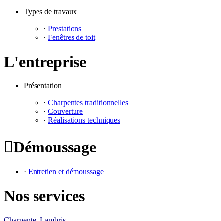
Types de travaux
·
Prestations
·
Fenêtres de toit
L'entreprise
Présentation
·
Charpentes traditionnelles
·
Couverture
·
Réalisations techniques

Démoussage
·
Entretien et démoussage
Nos services
Charpente Lambris