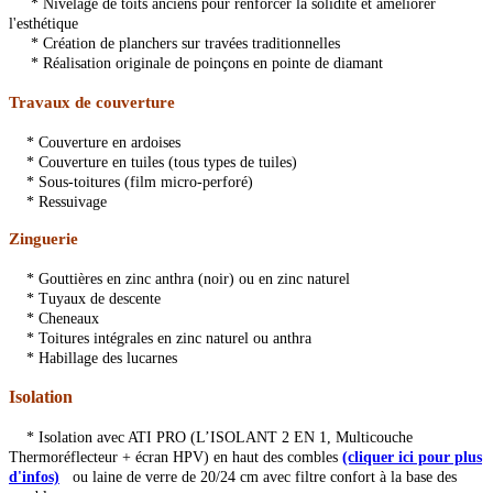
* Nivelage de toits anciens pour renforcer la solidité et améliorer
l'esthétique
* Création de planchers sur travées traditionnelles
* Réalisation originale de poinçons en pointe de diamant
Travaux de couverture
* Couverture en ardoises
* Couverture en tuiles (tous types de tuiles)
* Sous-toitures (film micro-perforé)
* Ressuivage
Zinguerie
* Gouttières en zinc anthra (noir) ou en zinc naturel
* Tuyaux de descente
* Cheneaux
* Toitures intégrales en zinc naturel ou anthra
* Habillage des lucarnes
Isolation
* Isolation avec ATI PRO (L’ISOLANT 2 EN 1, Multicouche
Thermoréflecteur + écran HPV)
en haut des combles
(cliquer ici pour plus
d'infos)
ou laine de verre de 20/24 cm avec filtre confort à la base des