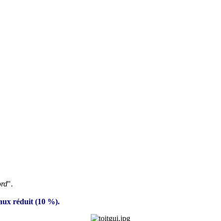
ord
".
taux réduit (10 %).