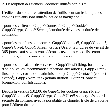
2. Description des fichiers "cookies" utilisés par le site
L'éditeur du site attire l'attention de l'utilisateur sur le fait que les
cookies suivants sont utilisés lors de sa navigation :
- pour les visiteurs : GuppYConnect5, GuppYCookie5,
GuppYCrypt, GuppYScreen, leur durée de vie est la durée de la
connexion.
- pour les membres connectés : GuppYConnect5, GuppYCookie5,
GuppYCrypt, GuppYScreen, GuppYUser5, leur durée de vie est de
365 jours, sauf si vous vous déconnectez, dans ce cas ils seront
supprimés, à la reconnexion ils seront recréés.
- pour les utilisateurs de services : GuppYPost5 (blog, forum, livre
d'or, nouvelles, recommander, réactions aux articles), GuppYPref5
(inscriptions, connexion, administration), GuppYContact5 (contact
avancé), GuppYAdmPref5 (administration), GuppYConnect5
(connexion, administration).
Depuis la version 5.02.06 de GuppY, les cookies GuppYPref5,
GuppYConnect5, GuppYCrypt, GuppYUser5 sont cryptés pour la
sécurité du contenu, avec la possibilité de changer la clé de cryptage
pour l’éditeur du site.