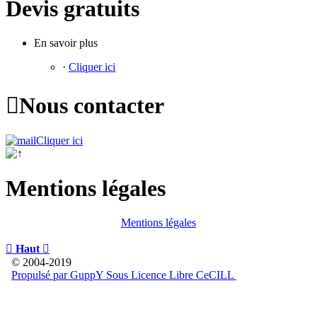
Devis gratuits
En savoir plus
·
Cliquer ici

Nous contacter
Cliquer ici
Mentions légales
Mentions légales

Haut

© 2004-2019
Propulsé par GuppY
Sous Licence Libre CeCILL